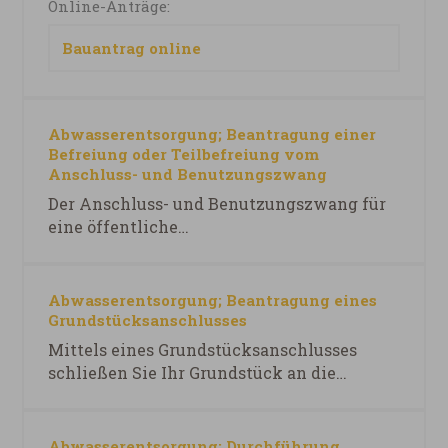
Online-Anträge:
Standort und die Größe der Abgrabung
enthält, kann es genehmigungsfrei sein.
Bauantrag online
Auch wenn das Vorhaben keiner
Genehmigung bedarf, muss es alle zu
beachtenden Vorschriften einhalten. keine
Abwasserentsorgung; Beantragung einer
Befreiung oder Teilbefreiung vom
Anschluss- und Benutzungszwang
Der Anschluss- und Benutzungszwang für
eine öffentliche
Entwässerungseinrichtung gewährleistet
eine ordnungsgemäße öffentliche
Abwasserentsorgung. Näheres zu diesem
Abwasserentsorgung; Beantragung eines
Themenbereich erfahren Sie bei Ihrer
Grundstücksanschlusses
Gemeinde. verwaltungsgerichtliche Klage;
Mittels eines Grundstücksanschlusses
Normenkontrollantrag gem § 47 VwGO
schließen Sie Ihr Grundstück an die
14.04.2026
öffentliche Entwässerungseinrichtung an.
verwaltungsgerichtliche Klage 14.04.2026
Bayerisches Staatsministerium des Innern,
Abwasserentsorgung; Durchführung