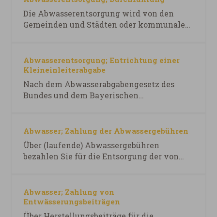
für Sport und Integration (siehe
Die Abwasserentsorgung wird von den
BayernPortal)
Gemeinden und Städten oder kommunalen
Abwasserzweckverbänden
wahrgenommen. (fakultatives)
Widerspruchsverfahren 12.06.2026
Abwasserentsorgung; Entrichtung einer
Bayerisches Staatsministerium für Umwelt
Kleineinleiterabgabe
und Verbraucherschutz (siehe
Nach dem Abwasserabgabengesetz des
BayernPortal)
Bundes und dem Bayerischen
Wassergesetz (BayWG) sind die Gemeinden
dazu verpflichtet, für Kleineinleiter eine
Abwasserabgabe an das Land zu bezahlen.
Abwasser; Zahlung der Abwassergebühren
Bitte wenden Sie sich im Zweifelsfall an
Über (laufende) Abwassergebühren
die Kreisverwaltungsbehörde. Die Abgabe
bezahlen Sie für die Entsorgung der von
wird durch Bescheid festgesetzt.
Ihnen verursachten Abwassermenge. Bitte
wenden Sie sich für nähere Informationen
zu den konkreten Regelungen vor Ort an
Abwasser; Zahlung von
Ihre Gemeindeverwaltung. Die Fristen
Entwässerungsbeiträgen
werden Ihnen mitgeteilt. (fakultatives)
Über Herstellungsbeiträge für die