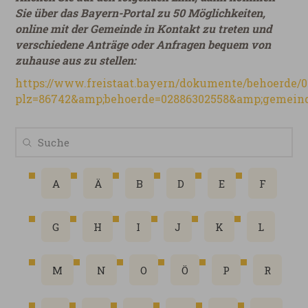
Sie über das Bayern-Portal zu 50 Möglichkeiten,
online mit der Gemeinde in Kontakt zu treten und
verschiedene Anträge oder Anfragen bequem von
zuhause aus zu stellen:
https://www.freistaat.bayern/dokumente/behoerde/
plz=86742&amp;behoerde=02886302558&amp;gemeind
A
Ä
B
D
E
F
G
H
I
J
K
L
M
N
O
Ö
P
R