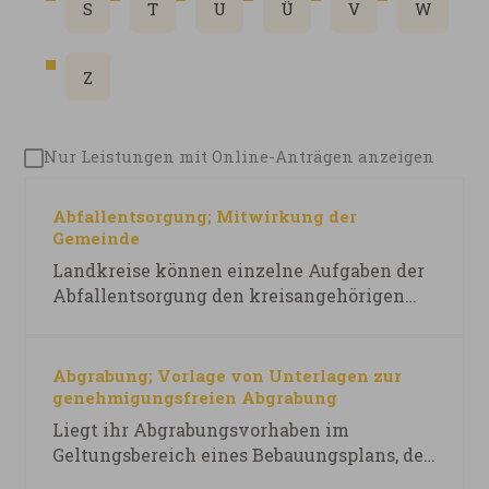
S
T
U
Ü
V
W
Z
Nur Leistungen mit Online-Anträgen anzeigen
Abfallentsorgung; Mitwirkung der
Gemeinde
Landkreise können einzelne Aufgaben der
Abfallentsorgung den kreisangehörigen
Gemeinden übertragen. Die
kreisangehörigen Gemeinden unterstützen
den Landkreis bei der Durchführung von
Abgrabung; Vorlage von Unterlagen zur
Verwertungsmaßnahmen auf ihrem Gebiet.
genehmigungsfreien Abgrabung
08.07.2026
Liegt ihr Abgrabungsvorhaben im
Geltungsbereich eines Bebauungsplans, der
Regelungen über die Zulässigkeit, den