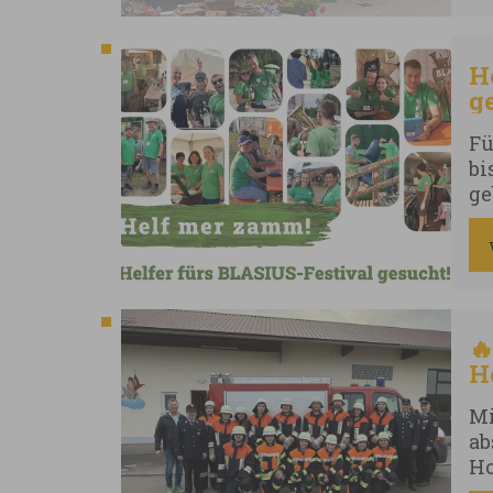
Ur
71
H
g
Fü
bi
ge

H
Mi
ab
Ho
Le