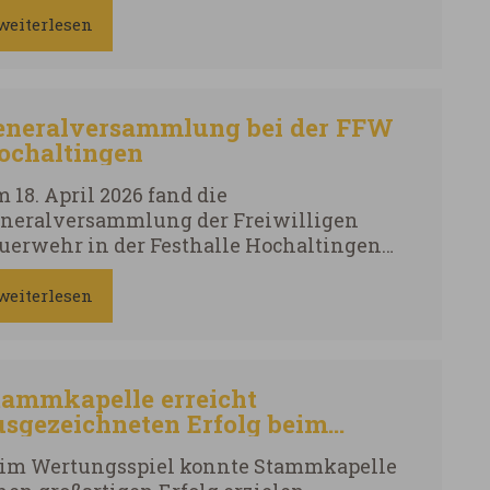
de Sekunde: Ein kompletter Löschangriff &
weiterlesen
ugleitung muss auf Zeit und fehlerfrei
solviert werden.
eneralversammlung bei der FFW
ochaltingen
 18. April 2026 fand die
neralversammlung der Freiwilligen
uerwehr in der Festhalle Hochaltingen
att. Vorstand Heiko Deibler begrüßte 40
wesende, darunter KBM Schwager und
weiterlesen
rgermeister Merkt. Nach dem
tengedenken folgten Protokoll,
hresberichte und Kassenbericht.
tammkapelle erreicht
usgezeichneten Erfolg beim
ertungsspiel
im Wertungsspiel konnte Stammkapelle