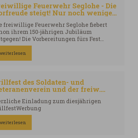
reiwillige Feuerwehr Seglohe - Die
orfreude steigt! Nur noch wenige
age!
e freiwillige Feuerwehr Seglohe fiebert
hon ihrem 150-jährigen Jubiläum
tgegen! Die Vorbereitungen fürs Fest
ufen: Es werden Küchle gebacken, letzte
einigkeiten organisiert und die finalen
weiterlesen
anungen angepasst. Wir hoffen auf ein
vergessliches Wochenende in Seglohe!
illfest des Soldaten- und
eteranenverein und der freiw.
euerwehr Fremdingen
rzliche Einladung zum diesjährigen
illfestWerbung
weiterlesen