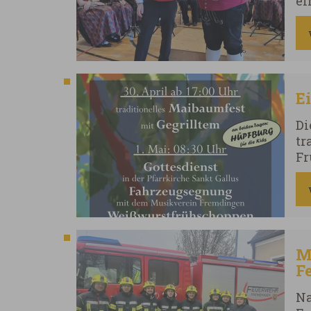
ei
E
Di
tr
Fr
ei
M
F
S
Na