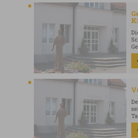
G
K
Di
Sc
Ge
26
V
De
se
Ta
Re
A
(R