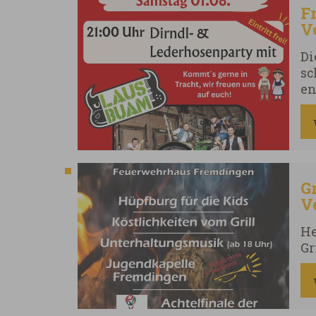
F
V
T
Di
sc
en
la
Kl
Pl
un
Gr
V
F
He
Gr