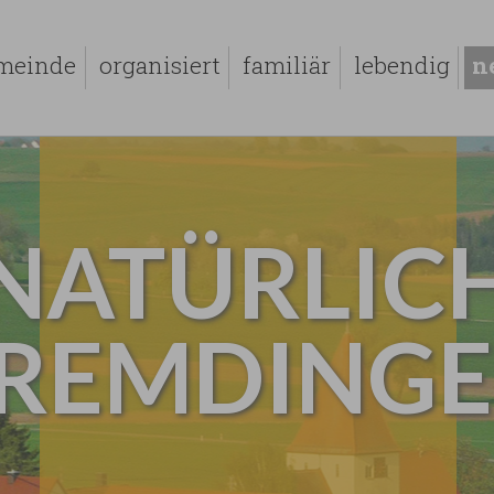
meinde
organisiert
familiär
lebendig
n
NATÜRLIC
REMDING