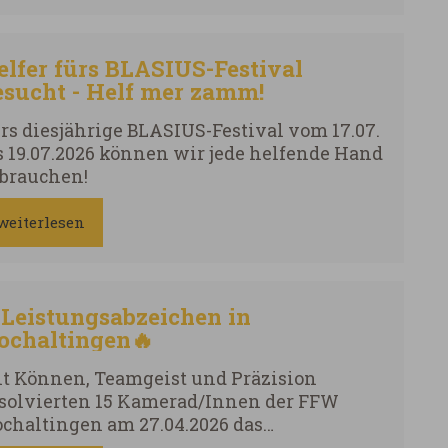
laubsbus an den Tegernsee Fahrpreis:
,00 €
elfer fürs BLASIUS-Festival
esucht - Helf mer zamm!
rs diesjährige BLASIUS-Festival vom 17.07.
s 19.07.2026 können wir jede helfende Hand
brauchen!
weiterlesen
Leistungsabzeichen in
ochaltingen🔥
t Können, Teamgeist und Präzision
solvierten 15 Kamerad/Innen der FFW
chaltingen am 27.04.2026 das
istungsabzeichen. Bei dieser Übung zählt