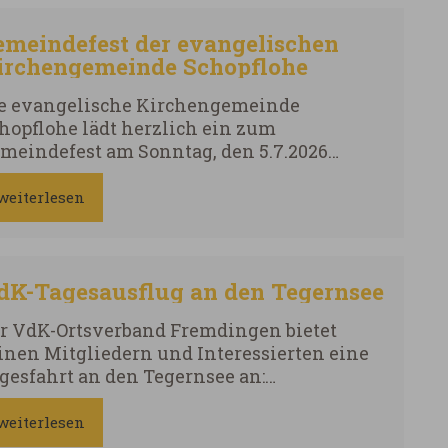
emeindefest der evangelischen
irchengemeinde Schopflohe
e evangelische Kirchengemeinde
hopflohe lädt herzlich ein zum
meindefest am Sonntag, den 5.7.2026
0705_Einladung Gemeindefest.pdf
weiterlesen
dK-Tagesausflug an den Tegernsee
r VdK-Ortsverband Fremdingen bietet
inen Mitgliedern und Interessierten eine
gesfahrt an den Tegernsee an:
isetermin: Samstag, 20. Juni 2026
bfahrt: 7.30 Uhr in Fremdingen
weiterlesen
athaus) Programm: Fahrt im bequemen