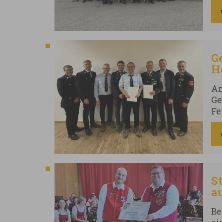
je
Sa
ab
G
H
Am
Ge
Fe
st
An
Bü
To
Ja
S
a
W
Be