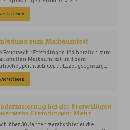
nen großartigen Erfolg erzielen.
weiterlesen
inladung zum Maibaumfest
e Feuerwehr Fremdingen läd herzlich zum
adionellen Maibaumfest und dem
ühschoppen nach der Fahrzeugsegnung
n.
weiterlesen
odernisierung bei der Freiwilligen
euerwehr Fremdingen: Mehr
icherheit für unsere Einsatzkräfte
ch über 30 Jahren verabschiedet die