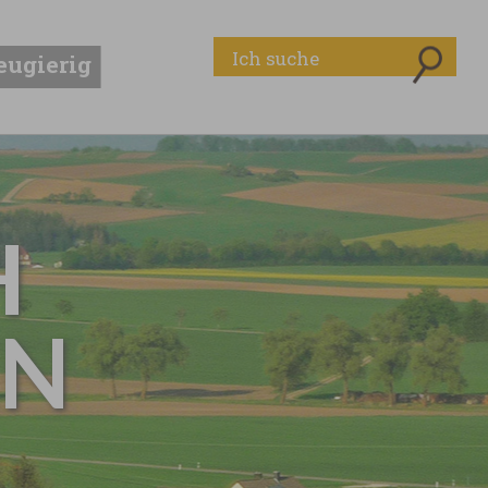
eugierig
H
EN