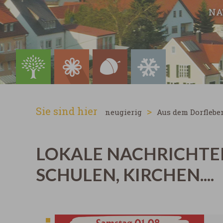
NA
Sie sind hier
>
neugierig
Aus dem Dorflebe
LOKALE NACHRICHTE
SCHULEN, KIRCHEN....
20 Ergebnisse gefunden