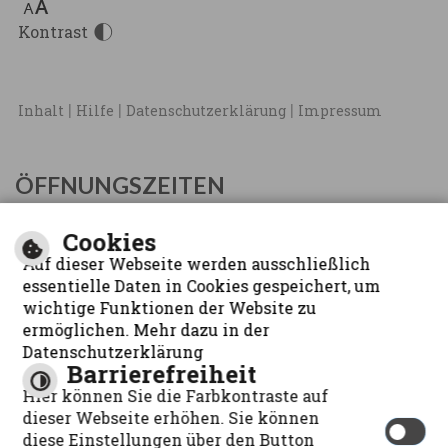
Kontrast
|
|
|
Inhalt
Hilfe
Datenschutzerklärung
Impressum
ÖFFNUNGSZEITEN
Mo - Fr:
08:00 Uhr - 12:00 Uhr
Cookies
Di:
14:00 Uhr - 17:00 Uhr
Auf dieser Webseite werden ausschließlich
Do:
14:00 Uhr - 18:30Uhr
essentielle Daten in Cookies gespeichert, um
wichtige Funktionen der Website zu
ermöglichen. Mehr dazu in der
Datenschutzerklärung
Barrierefreiheit
Hier können Sie die Farbkontraste auf
dieser Webseite erhöhen. Sie können
diese Einstellungen über den Button