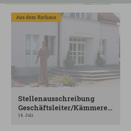
Aus dem Rathaus
Stellenausschreibung
Geschäftsleiter/Kämmerer
(m/w/d)
14. Juli