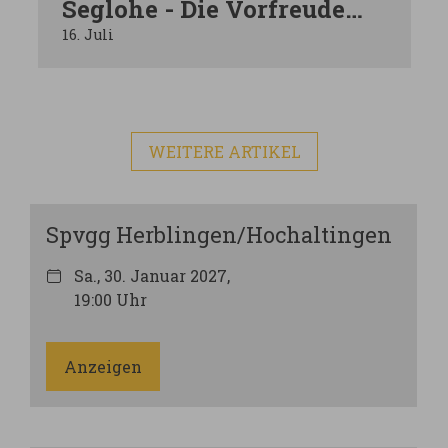
Seglohe - Die Vorfreude
steigt! Nur noch wenige
16. Juli
Tage!
WEITERE ARTIKEL
Spvgg Herblingen/Hochaltingen
Sa., 30. Januar 2027,
19:00 Uhr
Anzeigen