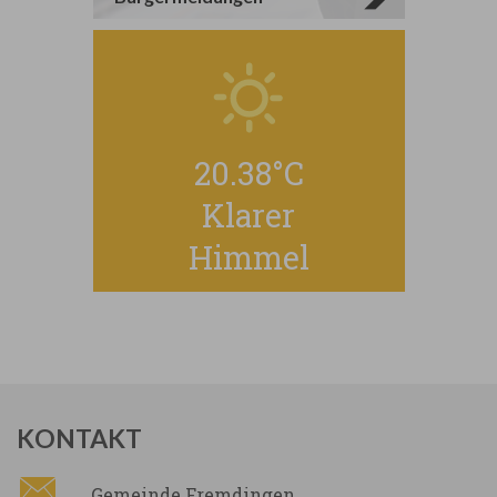
20.38°
C
Klarer
Himmel
KONTAKT
Gemeinde Fremdingen