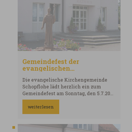
Gemeindefest der
evangelischen
Kirchengemeinde
Die evangelische Kirchengemeinde
Schopflohe
Schopflohe lädt herzlich ein zum
Gemeindefest am Sonntag, den 5.7.2026
260705_Einladung Gemeindefest.pdf
weiterlesen