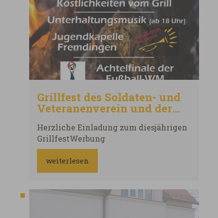
Grillfest des Soldaten- und
Veteranenverein und der
freiw. Feuerwehr
Herzliche Einladung zum diesjährigen
Fremdingen
GrillfestWerbung
weiterlesen