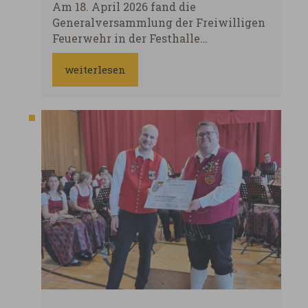
Am 18. April 2026 fand die
Generalversammlung der Freiwilligen
Feuerwehr in der Festhalle
Hochaltingen statt. Vorstand Heiko
Deibler begrüßte 40 Anwesende,
weiterlesen
darunter KBM Schwager und
Bürgermeister Merkt. Nach dem
Totengedenken folgten Protokoll,
Jahresberichte und Kassenbericht.