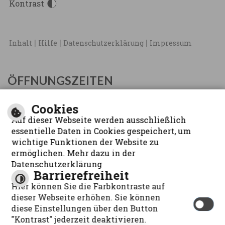
Kontrast
|
|
|
Inhalt
Hilfe
Datenschutzerklärung
Impressum
ÖFFNUNGSZEITEN
Mo - Fr:
08:00 Uhr - 12:00 Uhr
Cookies
Di:
14:00 Uhr - 17:00 Uhr
Auf dieser Webseite werden ausschließlich
Do:
14:00 Uhr - 18:30Uhr
essentielle Daten in Cookies gespeichert, um
wichtige Funktionen der Website zu
ermöglichen. Mehr dazu in der
Datenschutzerklärung
Barrierefreiheit
Hier können Sie die Farbkontraste auf
dieser Webseite erhöhen. Sie können
diese Einstellungen über den Button
Optimiert für
"Kontrast" jederzeit deaktivieren.
mobile Endgeräte