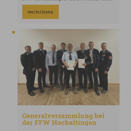
Leistungsabzeichen. Bei dieser Übung
zählt jede Sekunde: Ein kompletter
weiterlesen
Löschangriff & Saugleitung muss auf
Zeit und fehlerfrei absolviert werden.
Generalversammlung bei
der FFW Hochaltingen