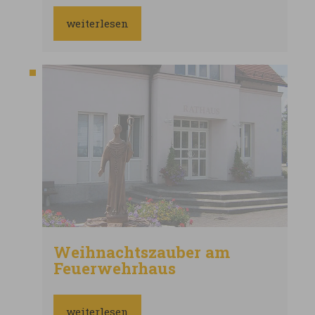
um 19 Uhr im evangelischen
Gemeindehaus in Schopflohe.
weiterlesen
HerzlicheEinladungWTG26-1.pdf
Weihnachtszauber am
Feuerwehrhaus
weiterlesen