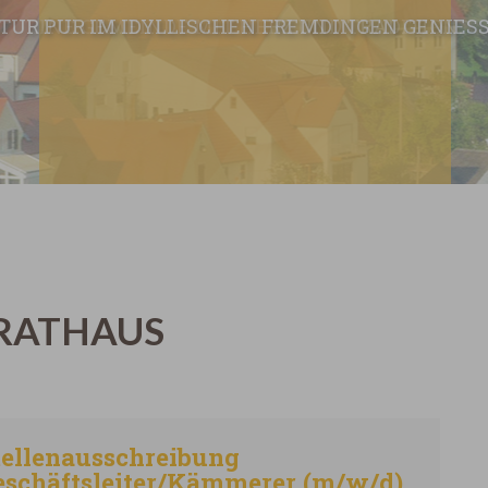
TUR PUR IM IDYLLISCHEN FREMDINGEN GENIESS
 RATHAUS
tellenausschreibung
eschäftsleiter/Kämmerer (m/w/d)