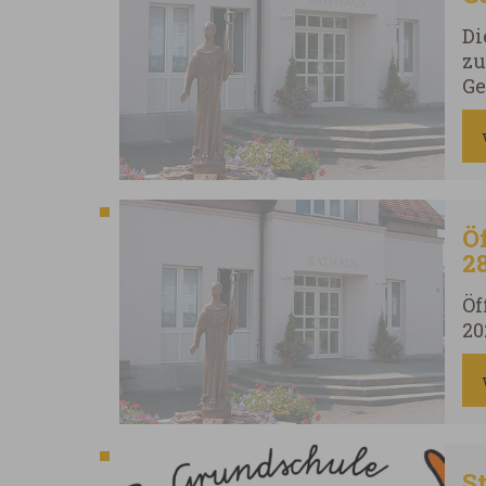
Di
zu
Ge
Au
bi
Sc
Ei
Um
Ö
28
Öf
20
S