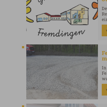
De
Re
ei
mo
15
er
Te
F
m
In
Fe
wa
är
Ve
di
be