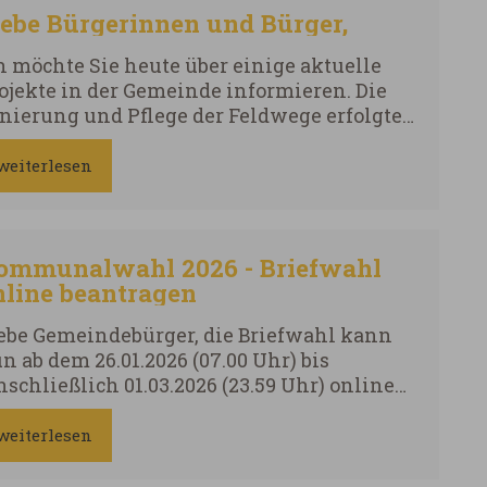
iebe Bürgerinnen und Bürger,
h möchte Sie heute über einige aktuelle
ojekte in der Gemeinde informieren. Die
nierung und Pflege der Feldwege erfolgte
 den letzten Wochen in enger Abstimmung
t den Jagdgenossenschaften. Hierfür ein
weiterlesen
rzliches Dankeschön für das offene und
te Miteinander. Es grüßt Sie ganz herzlich
ommunalwahl 2026 - Briefwahl
nline beantragen
e Gemeindebürger, die Briefwahl kann
26 (07.00 Uhr) bis
nschließlich 01.03.2026 (23.59 Uhr) online
antragt werden.
weiterlesen