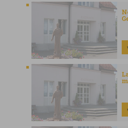
N
G
L
m