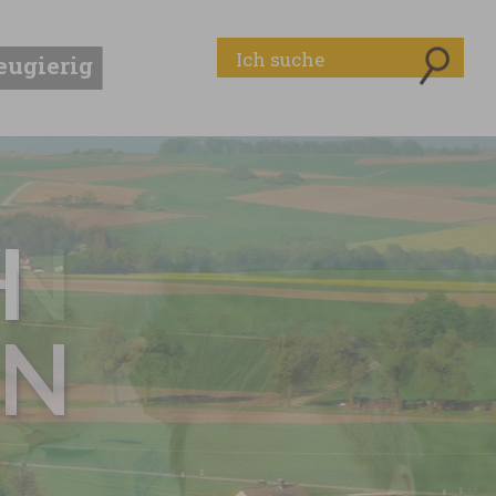
eugierig
H
EN