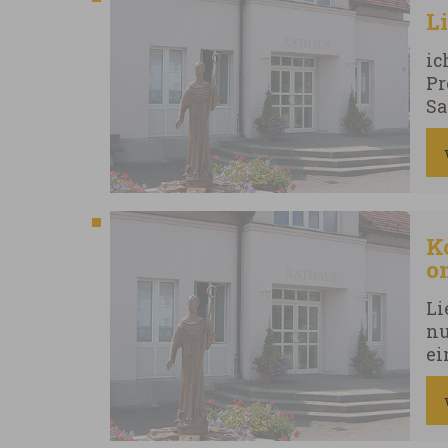
L
ic
Pr
Sa
in
mi
he
gu
K
o
Lieb
nun ab dem 26.01.20
ei
be