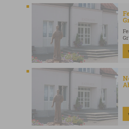
F
G
2
Fe
Gr
N
A