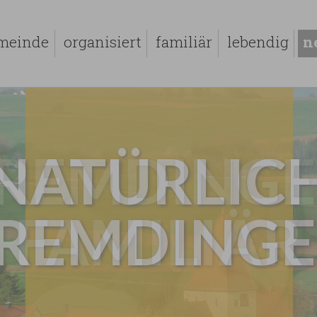
meinde
organisiert
familiär
lebendig
n
NATÜRLIC
REMDING