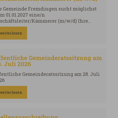
e Gemeinde Fremdingen sucht möglichst
m 01.01.2027 eine/n
schäftsleiter/Kämmerer (m/w/d) Ihre
fgabenschwerpunkte Wir erwarten Wir
eten Bewerber (m/w/d) mit
weiterlesen
hwerbehinderung werden bei gleicher
gnung unter Berücksichtigung aller
stände des Einzelfalls bevorzugt.
ffentliche Gemeinderatssitzung am
. Juli 2026
fentliche Gemeinderatssitzung am 28. Juli
26
weiterlesen
tellenausschreibung