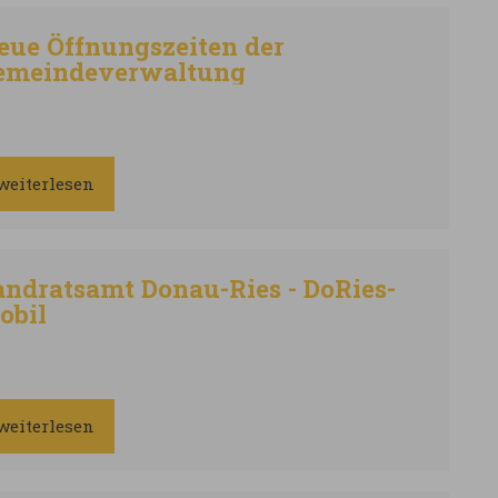
eue Öffnungszeiten der
emeindeverwaltung
weiterlesen
andratsamt Donau-Ries - DoRies-
obil
weiterlesen