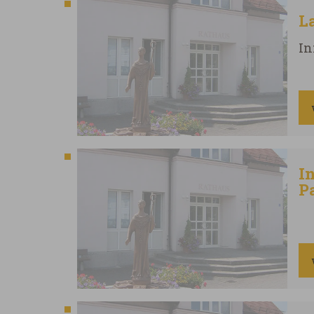
L
In
I
P